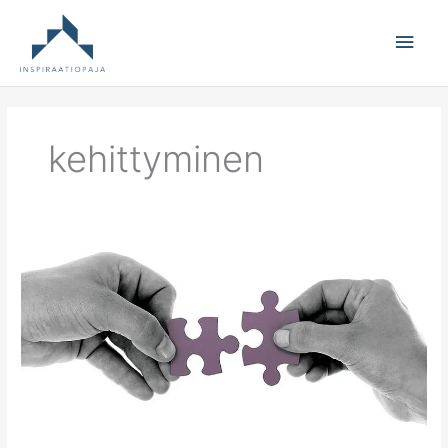
Main
Men
kehittyminen
Ketkä
ovat
neuvonantajiasi?