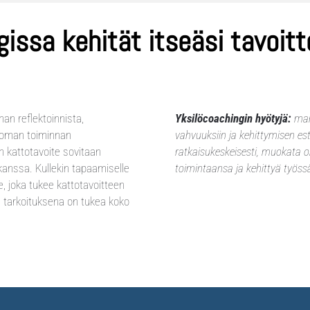
gissa kehität itseäsi tavoit
an reflektoinnista,
Yksilöcoachingin hyötyjä:
mahd
a oman toiminnan
vahvuuksiin ja kehittymisen este
 kattotavoite sovitaan
ratkaisukeskeisesti, muokata 
anssa. Kullekin tapaamiselle
toimintaansa ja kehittyä työss
e, joka tukee kattotavoitteen
n tarkoituksena on tukea koko