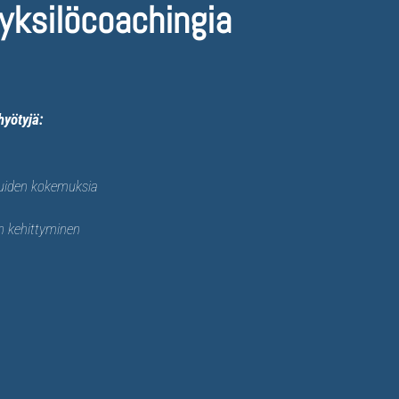
yksilöcoachingia
hyötyjä:
uiden kokemuksia
n kehittyminen