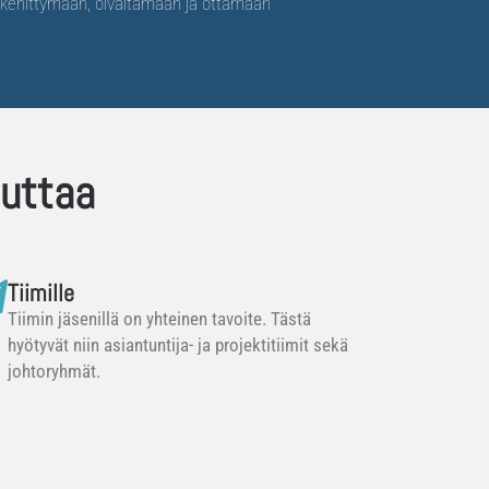
jä kehittymään, oivaltamaan ja ottamaan
euttaa
Tiimille
Tiimin jäsenillä on yhteinen tavoite. Tästä
hyötyvät niin asiantuntija- ja projektitiimit sekä
johtoryhmät.