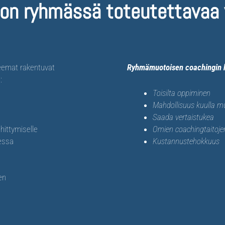
n ryhmässä toteutettavaa 
eemat rakentuvat
Ryhmämuotoisen coachingin 
:
Toisilta oppiminen
Mahdollisuus kuulla m
Saada vertaistukea
hittymiselle
Omien coachingtaitoje
eessa
Kustannustehokkuus
en