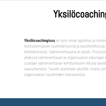
Yksilöcoachin
Yksilöcoachingissa
on kyse oman ajattelun ja toiminn
itsetuntemuksen syventämisestä ja tavoitteellisest
kehittämisestä. Valmennettavana on yksilö. Prosessin
yhdessä valmennettavan ja organisaation edustajan k
sovitaan valmennettavan kehittymiseen liittyvä tavoit
saavuttamista. Tavoite asetetaan yksilölle, mutta se
organisaation tavoitteiden toteutumista.