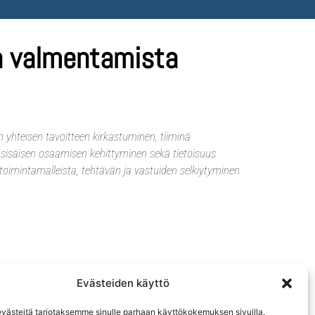
in valmentamista
n yhteisen tavoitteen kirkastuminen, tiiminä
 sisäisen osaamisen kehittyminen sekä tietoisuus
toimintamalleista, tehtävän ja vastuiden selkiytyminen
Evästeiden käyttö
ästeitä tarjotaksemme sinulle parhaan käyttökokemuksen sivuilla.