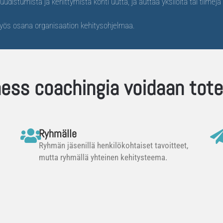
udistumista ja kehittymistä kohti uutta, ja auttaa yksilöitä tai tiime
yös osana organisaation kehitysohjelmaa.
ess coachingia voidaan tot
Ryhmälle
Ryhmän jäsenillä henkilökohtaiset tavoitteet,
mutta ryhmällä yhteinen kehitysteema.