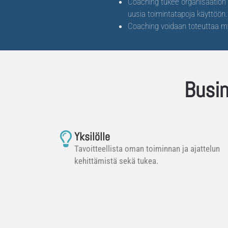
Coaching tukee organisaation u
uusia toimintatapoja käyttöön.
Coaching voidaan toteuttaa m
Busin
Yksilölle
Tavoitteellista oman toiminnan ja ajattelun
kehittämistä sekä tukea.