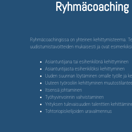
Ryhmäcoaching o
Ryhmäcoachingissa on yhteinen kehittymisteema. T
uudistumistavoitteiden mukaisesti ja ovat esimerkiksi
Asiantuntijana tai esihenkilönä kehittyminen
Asiantuntijasta esihenkilöksi kehittyminen
Uuden suunnan löytäminen omalle työlle ja ke
Uuteen työrooliin kehittyminen muutostilant
Itsensä johtaminen
Työhyvinvoinnin vahvistaminen
Yrityksen tulevaisuuden talenttien kehittämin
Tohtoriopiskelijoiden uravalmennus