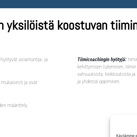
n yksilöistä koostuvan tiim
 hyötyvät asiantuntija- ja
Tiimicoachingin hyötyjä:
tiimi
kehittymisen tukeminen, tiimin
vahvuuksista, heikkouksista ja 
ja yhdessä oppiminen.
 mukaisesti ja ovat
den määrittely
Käytämme ev