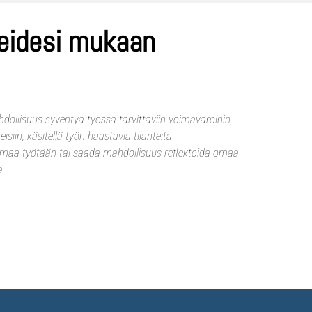
teidesi mukaan
ollisuus syventyä työssä tarvittaviin voimavaroihin,
isiin, käsitellä työn haastavia tilanteita
omaa työtään tai saada mahdollisuus reflektoida omaa
ä.