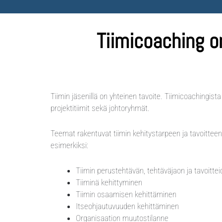
Tiimicoaching o
Tiimin jäsenillä on yhteinen tavoite. Tiimicoachingista
projektitiimit sekä johtoryhmät.
Teemat rakentuvat tiimin kehitystarpeen ja tavoitteen
esimerkiksi:
Tiimin perustehtävän, tehtäväjaon ja tavoittei
Tiiminä kehittyminen
Tiimin osaamisen kehittäminen
Itseohjautuvuuden kehittäminen
Organisaation muutostilanne