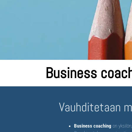
Business coach
Vauhditetaan 
Business coaching
on yksilön