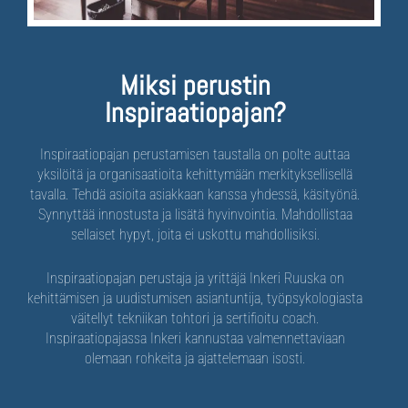
Miksi perustin
Inspiraatiopajan?
Inspiraatiopajan perustamisen taustalla on polte auttaa
yksilöitä ja organisaatioita kehittymään merkityksellisellä
tavalla. Tehdä asioita asiakkaan kanssa yhdessä, käsityönä.
Synnyttää innostusta ja lisätä hyvinvointia. Mahdollistaa
sellaiset hypyt, joita ei uskottu mahdollisiksi.
Inspiraatiopajan perustaja ja yrittäjä Inkeri Ruuska on
kehittämisen ja uudistumisen asiantuntija, työpsykologiasta
väitellyt tekniikan tohtori ja sertifioitu coach.
Inspiraatiopajassa Inkeri kannustaa valmennettaviaan
olemaan rohkeita ja ajattelemaan isosti.