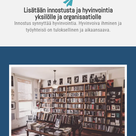
Lisätään innostusta ja hyvinvointia
yksilölle ja organisaatiolle
Innostus synnyttää hyvinvointia. Hyvinvoiva ihminen ja
työyhteisö on tuloksellinen ja aikaansaava.