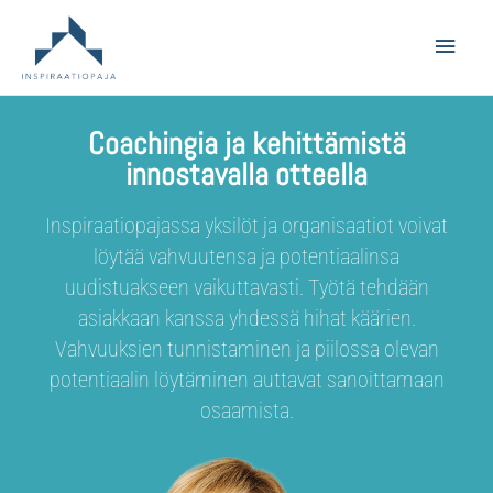
Main
Men
Coachingia ja kehittämistä
innostavalla otteella
Inspiraatiopajassa yksilöt ja organisaatiot voivat
löytää vahvuutensa ja potentiaalinsa
uudistuakseen vaikuttavasti. Työtä tehdään
asiakkaan kanssa yhdessä hihat käärien.
Vahvuuksien tunnistaminen ja piilossa olevan
potentiaalin löytäminen auttavat sanoittamaan
osaamista.