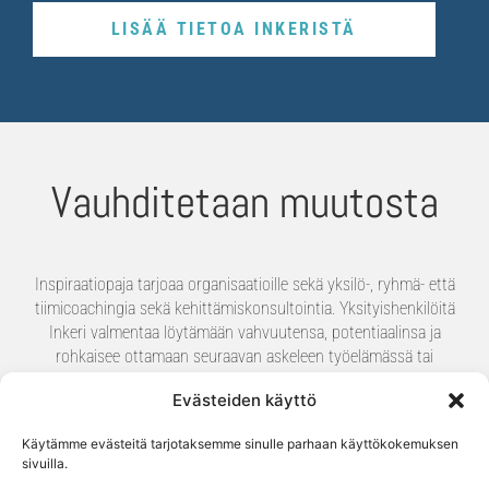
LISÄÄ TIETOA INKERISTÄ
Vauhditetaan muutosta
Inspiraatiopaja tarjoaa organisaatioille sekä yksilö-, ryhmä- että
tiimicoachingia sekä kehittämiskonsultointia. Yksityishenkilöitä
Inkeri valmentaa löytämään vahvuutensa, potentiaalinsa ja
rohkaisee ottamaan seuraavan askeleen työelämässä tai
uuden suunnan uralla.
Evästeiden käyttö
Inspiraatiopajassa Inkeri vauhdittaa muutosta ja työskentelee
Käytämme evästeitä tarjotaksemme sinulle parhaan käyttökokemuksen
asiantuntijana projekteissa tuomassa organisaatioon uutta
sivuilla.
osaamista ja ajattelua. Projekteja toteutetaan myös