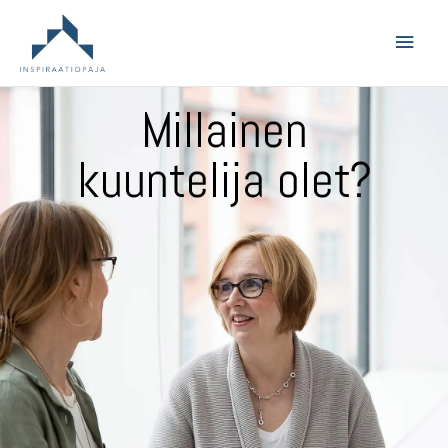
Main
Men
Millainen
kuuntelija olet?