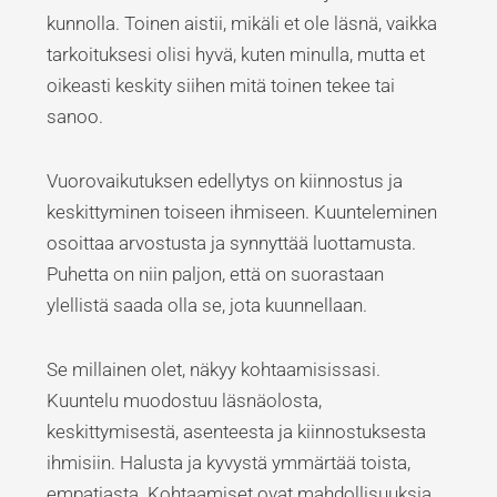
kunnolla. Toinen aistii, mikäli et ole läsnä, vaikka
tarkoituksesi olisi hyvä, kuten minulla, mutta et
oikeasti keskity siihen mitä toinen tekee tai
sanoo.
Vuorovaikutuksen edellytys on kiinnostus ja
keskittyminen toiseen ihmiseen. Kuunteleminen
osoittaa arvostusta ja synnyttää luottamusta.
Puhetta on niin paljon, että on suorastaan
ylellistä saada olla se, jota kuunnellaan.
Se millainen olet, näkyy kohtaamisissasi.
Kuuntelu muodostuu läsnäolosta,
keskittymisestä, asenteesta ja kiinnostuksesta
ihmisiin. Halusta ja kyvystä ymmärtää toista,
empatiasta. Kohtaamiset ovat mahdollisuuksia