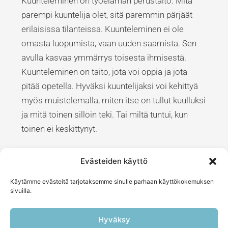
Kuunteleminen on työelämän perustaito. Mitä
parempi kuuntelija olet, sitä paremmin pärjäät
erilaisissa tilanteissa. Kuunteleminen ei ole
omasta luopumista, vaan uuden saamista. Sen
avulla kasvaa ymmärrys toisesta ihmisestä.
Kuunteleminen on taito, jota voi oppia ja jota
pitää opetella. Hyväksi kuuntelijaksi voi kehittyä
myös muistelemalla, miten itse on tullut kuulluksi
ja mitä toinen silloin teki. Tai miltä tuntui, kun
toinen ei keskittynyt.
#kuunteleminen #kehittyminen #oppiminen
Evästeiden käyttö
#johtaminen #coaching #läsnäolo #empatia
Käytämme evästeitä tarjotaksemme sinulle parhaan käyttökokemuksen
sivuilla.
Hyväksy